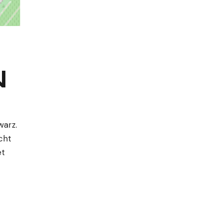
N
warz.
cht
et